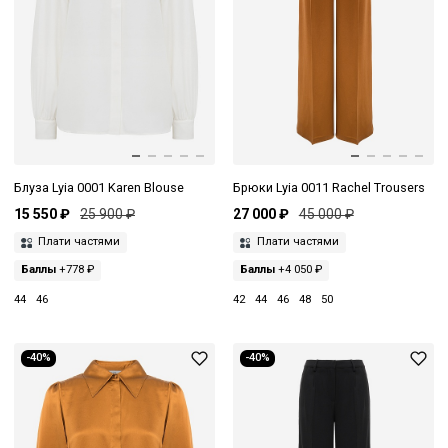
Блуза Lyia 0001 Karen Blouse
Брюки Lyia 0011 Rachel Trousers
15 550 ₽
25 900 ₽
27 000 ₽
45 000 ₽
Плати частями
Плати частями
Баллы
+778 ₽
Баллы
+4 050 ₽
44
46
42
44
46
48
50
-40%
-40%