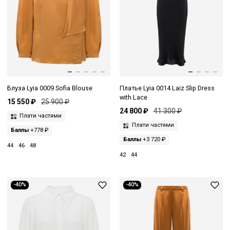
Блуза Lyia 0009 Sofia Blouse
Платье Lyia 0014 Laiz Slip Dress
with Lace
15 550 ₽
25 900 ₽
24 800 ₽
41 300 ₽
Плати частями
Плати частями
Баллы
+778 ₽
Баллы
+3 720 ₽
44
46
48
42
44
-40%
-40%