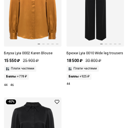
Блуза Lyia 0002 Karen Blouse
Брюки Lyia 0010 Wide leg trousers
15 550 ₽
25 900 ₽
18 500 ₽
30 800 ₽
Плати частями
Плати частями
Баллы
+778 ₽
Баллы
+925 ₽
44
44
46
-40%