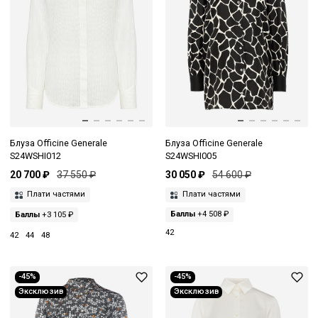
Блуза Officine Generale
Блуза Officine Generale
S24WSHI012
S24WSHI005
20 700 ₽
37 550 ₽
30 050 ₽
54 600 ₽
Плати частями
Плати частями
Баллы
+3 105 ₽
Баллы
+4 508 ₽
42
42
44
48
-45%
-45%
Эксклюзив
Эксклюзив