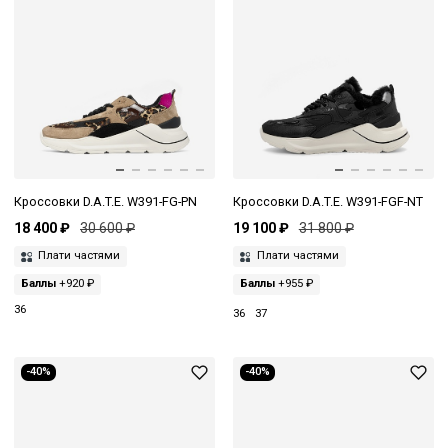
Кроссовки D.A.T.E. W391-FG-PN
Кроссовки D.A.T.E. W391-FGF-NT
18 400 ₽
30 600 ₽
19 100 ₽
31 800 ₽
Плати частями
Плати частями
Баллы
+920 ₽
Баллы
+955 ₽
36
36
37
-40%
-40%