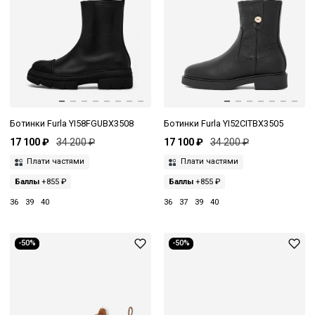
Ботинки Furla YI58FGUBX3508
Ботинки Furla YI52CITBX3505
17 100 ₽
34 200 ₽
17 100 ₽
34 200 ₽
Плати частями
Плати частями
Баллы
+855 ₽
Баллы
+855 ₽
36
39
40
36
37
39
40
-50%
-50%