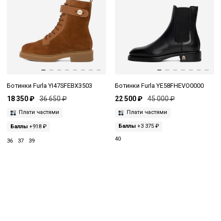
Ботинки Furla YI47SFEBX3503
Ботинки Furla YE58FHEVO0000
18 350 ₽
36 650 ₽
22 500 ₽
45 000 ₽
Плати частями
Плати частями
Баллы
+918 ₽
Баллы
+3 375 ₽
40
36
37
39