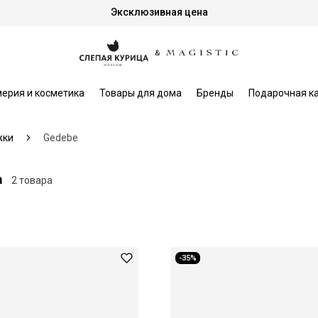
Эксклюзивная цена
ерия и косметика
Товары для дома
Бренды
Подарочная к
жки
Gedebe
а
2 товара
-35%