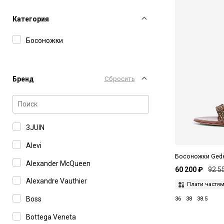
Категория
Босоножки
Бренд
Сбросить
3JUIN
Alevi
Босоножки Ged
Alexander McQueen
60 200 ₽
92 5
Alexandre Vauthier
Плати частя
Boss
36
38
38.5
Bottega Veneta