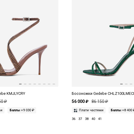
ebe KMJLYCRY
Босоножки Gedebe CHLZ100LMEC
50 ₽
56 000 ₽
86 150 ₽
ми
Баллы
+9 030 ₽
Плати частями
Баллы
+8 400 
36
37
38
40
41