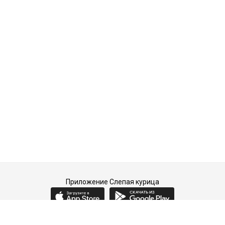
Приложение Слепая курица
2015-2026 © Слепая курица - fashion concept store.