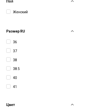
Philipp Plein
Пол
Philosophy Di Lorenzo Serafini
Женский
Ricagno
Si Rossi by Sergio Rossi
Размер RU
Valentino
36
37
38
38.5
40
41
Цвет