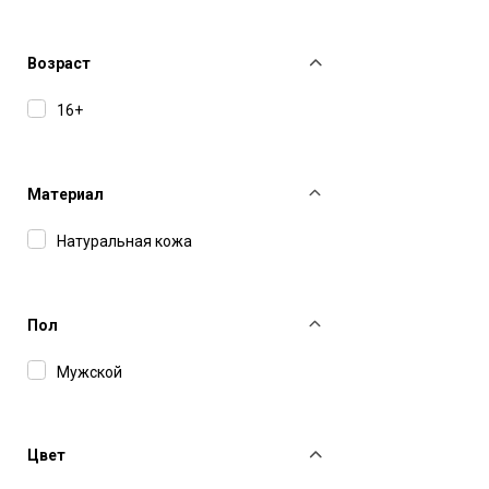
Philipp Plein Sport
Svevo Parma
Возраст
Tom Ford
16+
Tramontano
Valentino
Материал
Натуральная кожа
Пол
Мужской
Цвет