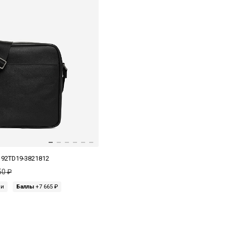
i 92TD19-3821812
50 ₽
ми
Баллы
+7 665 ₽