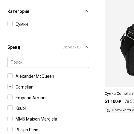
Категория
Сумки
Бренд
Сбросить
Alexander McQueen
Corneliani
Сумка Cornelian
Emporio Armani
51 100 ₽
78 5
Ksubi
Плати частя
MM6 Maison Margiela
Philipp Plein