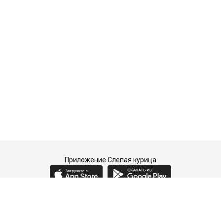
Приложение Слепая курица
2015-2026 © Слепая курица - fashion concept store.
Все права защищены.