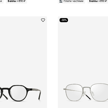
ми
Баллы
+890 ₽
Плати частями
Баллы
+890 ₽
-30%