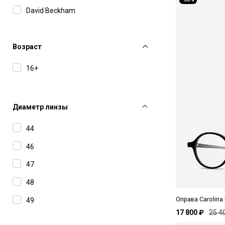
David Beckham
Dita
Dunhill
Возраст
Gucci
16+
Haffmans&Neumeister
Hugo
Диаметр линзы
IC Berlin
44
Jacquemus
46
Kuboraum
47
Leisure Society
48
Linda Farrow
Оправа Carolina
49
Lithe
17 800 ₽
25 4