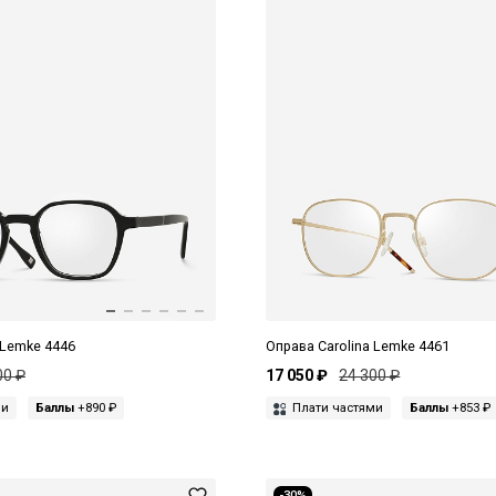
 Lemke 4446
Оправа Carolina Lemke 4461
00 ₽
17 050 ₽
24 300 ₽
ми
Баллы
+890 ₽
Плати частями
Баллы
+853 ₽
-30%