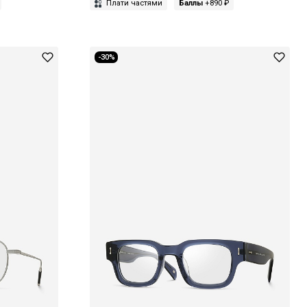
Плати частями
Баллы
+890 ₽
-30%