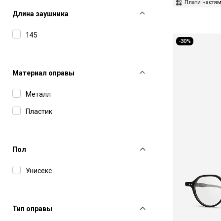
Lunor
Плати частя
Длина заушника
Masunaga
145
Matsuda
-30%
Maybach
Montblanc
Материал оправы
Polaroid
Металл
Ray-Ban
Пластик
Thom Browne
Undostrial
Пол
Yohji Yamamoto
Унисекс
Zilli
Тип оправы