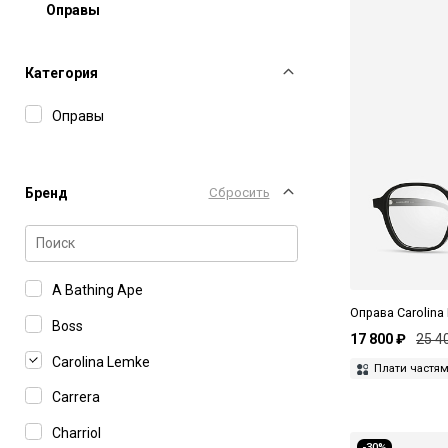
Оправы
Категория
Оправы
Бренд
Сбросить
A Bathing Ape
Оправа Carolina
Boss
17 800 ₽
25 4
Carolina Lemke
Плати частя
Carrera
Charriol
-30%