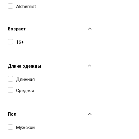
Alchemist
Barba Napoli
Bikkembergs
Возраст
Brunello Cucinelli
16+
Closed
Cultura
Длина одежды
Diesel
Длинная
Dolce&Gabbana
Средняя
Duvetica
Emporio Armani
Пол
Etudes Studio
Мужской
Juun J