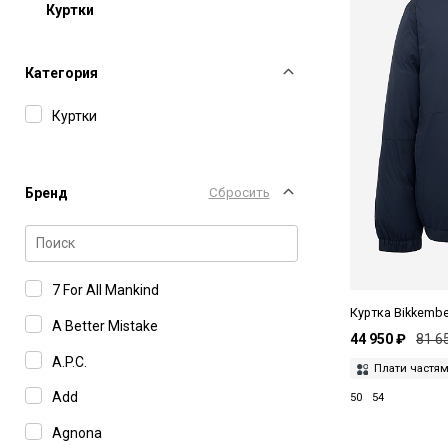
Куртки
Категория
Куртки
Бренд
Сбросить
7 For All Mankind
Куртка Bikkemb
A Better Mistake
44 950 ₽
81 6
A.P.C.
Плати частя
Add
50
54
Agnona