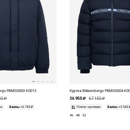
ergs PBMG0003 K0015
Куртка Bikkembergs PBMG0004 K0
50 ₽
36 950 ₽
67 150 ₽
ми
Баллы
+6 743 ₽
Плати частями
Баллы
+5 543 
46
48
52