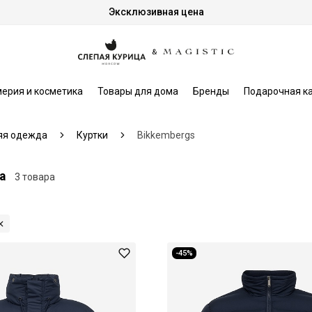
Эксклюзивная цена
ерия и косметика
Товары для дома
Бренды
Подарочная к
яя одежда
Куртки
Bikkembergs
а
3 товара
-45%