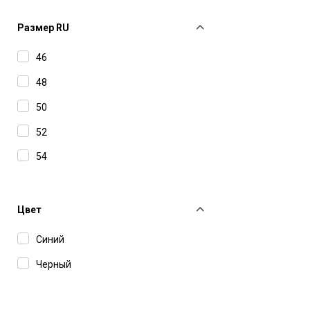
Kired
Ksubi
Размер RU
Lardini
46
MM6 Maison Margiela
48
MSGM
50
Officine Generale
52
Peserico
54
Purple Brand
Svevo Parma
Цвет
Tonywack
Синий
Черный