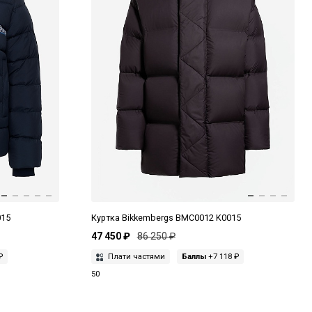
015
Куртка Bikkembergs BMC0012 K0015
47 450 ₽
86 250 ₽
₽
Плати частями
Баллы
+7 118 ₽
50