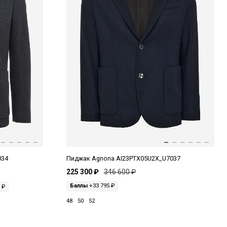
034
Пиджак Agnona AI23PTX05U2X_U7037
225 300 ₽
346 600 ₽
Баллы
+33 795 ₽
 ₽
48
50
52