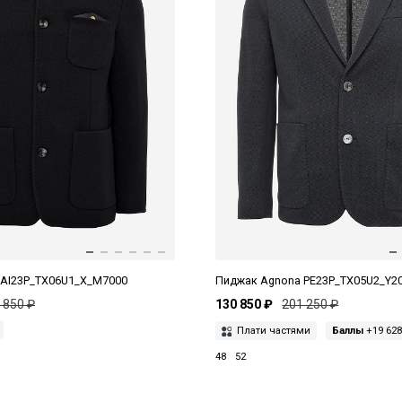
 AI23P_TX06U1_X_M7000
Пиджак Agnona PE23P_TX05U2_Y2
 850 ₽
130 850 ₽
201 250 ₽
Плати частями
Баллы
+19 628
48
52