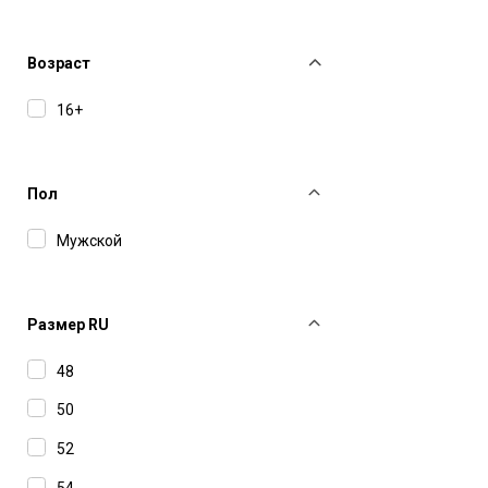
Fefe Napoli
Lardini
Возраст
Officine Generale
16+
Sunflower
Tagliatore
Пол
Tonywack
Мужской
Размер RU
48
50
52
54