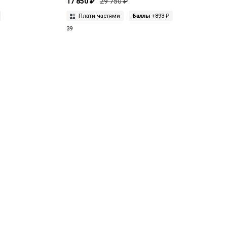
17 850 ₽
29 750 ₽
Плати частями
Баллы
+893 ₽
39