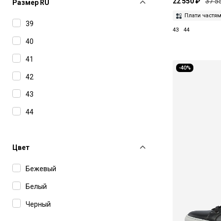
22 550 ₽
37 5
NeroGiardini
Размер RU
Плати частя
Philipp Plein
39
43
44
Philippe Model
40
Run of
41
-40%
Saint Laurent
42
43
44
45
Цвет
Бежевый
Белый
Черный