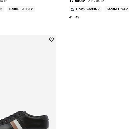
50 ₽
17 850 ₽
29 750 ₽
ми
Баллы
+3 383 ₽
Плати частями
Баллы
+893 ₽
41
45