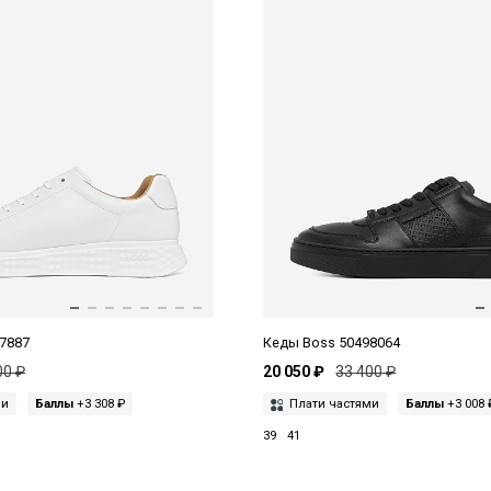
7887
Кеды Boss 50498064
00 ₽
20 050 ₽
33 400 ₽
ми
Баллы
+3 308 ₽
Плати частями
Баллы
+3 008 
39
41