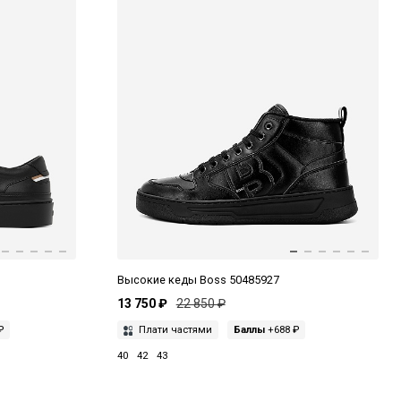
Высокие кеды Boss 50485927
13 750 ₽
22 850 ₽
₽
Плати частями
Баллы
+688 ₽
40
42
43