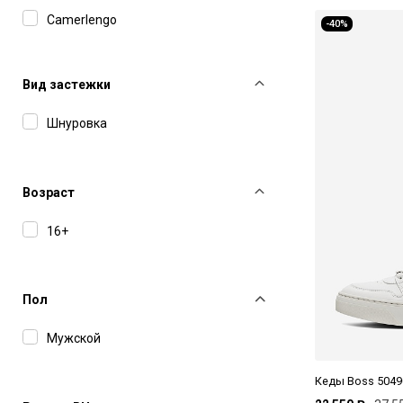
Camerlengo
-40%
Corneliani
D.A.T.E.
Вид застежки
Diesel
Шнуровка
Emporio Armani
GCDS
Возраст
Guess
16+
Hugo
Lardini
Пол
Magnanni
Мужской
MM6 Maison Margiela
MSGM
Кеды Boss 5049