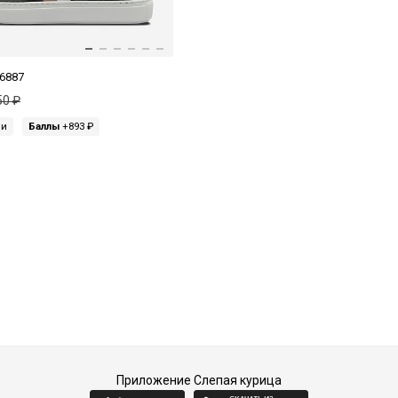
6887
50 ₽
ми
Баллы
+893 ₽
Приложение Слепая курица