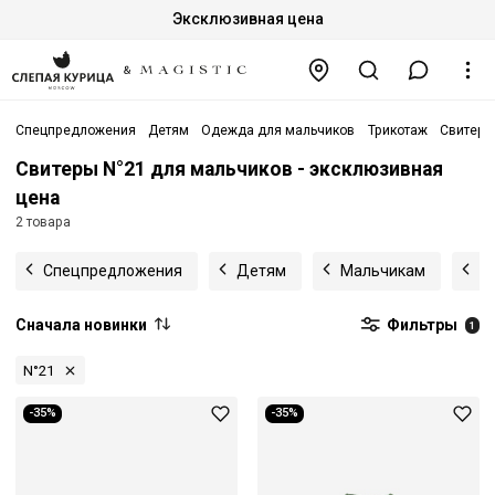
Эксклюзивная цена
Спецпредложения
Детям
Одежда для мальчиков
Трикотаж
Свитеры
Свитеры N°21 для мальчиков - эксклюзивная
цена
2 товара
Спецпредложения
Детям
Мальчикам
Т
Сначала новинки
Фильтры
1
N°21
-35%
-35%