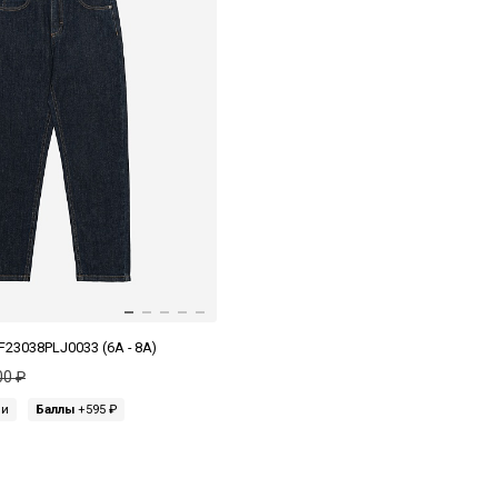
23038PLJ0033 (6A - 8A)
00 ₽
ми
Баллы
+595 ₽