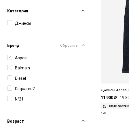
Категория
Джинсы
Бренд
Сбросить
Aspesi
Balmain
Diesel
Dsquared2
Джинсы Aspesi F
11 900 ₽
19 8
N°21
Плати частя
128
Возраст