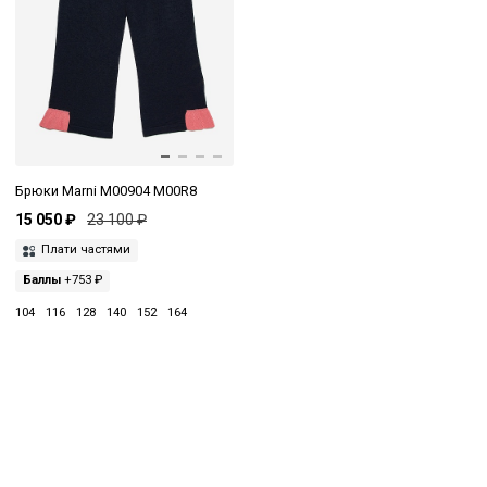
Брюки Marni M00904 M00R8
15 050 ₽
23 100 ₽
Плати частями
Баллы
+753 ₽
104
116
128
140
152
164