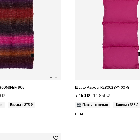
23005SPEM905
Шарф Aspesi F23002SPN0078
0 ₽
7 150 ₽
11 850 ₽
ми
Баллы
+375 ₽
Плати частями
Баллы
+358 ₽
L
M