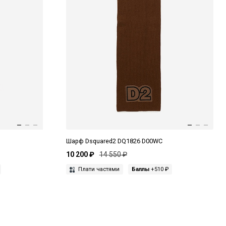
Шарф Dsquared2 DQ1826 D00WC
10 200 ₽
14 550 ₽
Плати частями
Баллы
+510 ₽