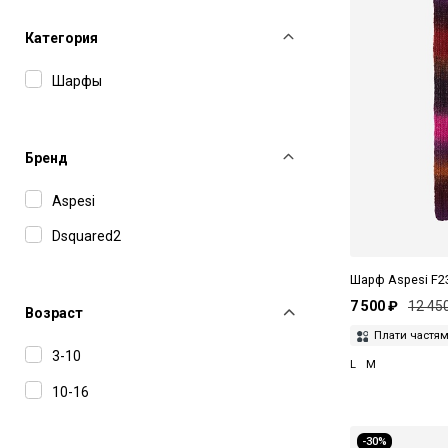
Категория
Шарфы
Бренд
Aspesi
Dsquared2
Шарф Aspesi F
7 500 ₽
12 45
Возраст
Плати частя
3-10
L
M
10-16
-30%