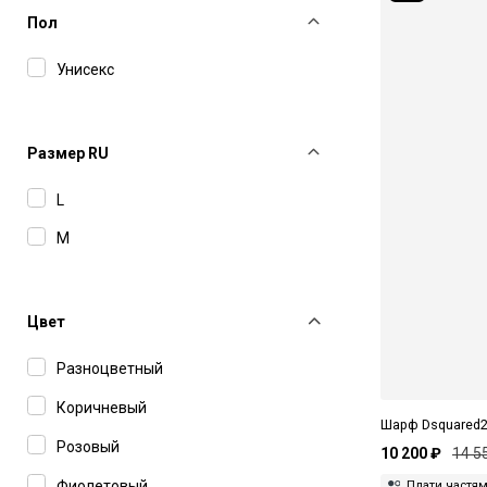
Пол
Унисекс
Размер RU
L
M
Цвет
Разноцветный
Коричневый
Шарф Dsquared
Розовый
10 200 ₽
14 5
Фиолетовый
Плати частя