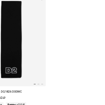
2 DQ1826 D00WC
50 ₽
ми
Баллы
+510 ₽