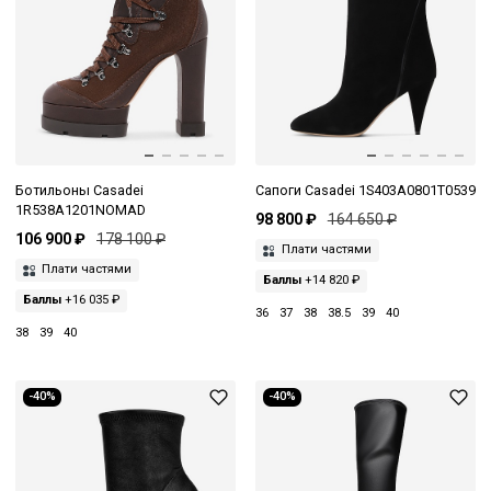
Ботильоны Casadei
Сапоги Casadei 1S403A0801T0539
1R538A1201NOMAD
98 800 ₽
164 650 ₽
106 900 ₽
178 100 ₽
Плати частями
Плати частями
Баллы
+14 820 ₽
Баллы
+16 035 ₽
36
37
38
38.5
39
40
38
39
40
-40%
-40%