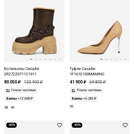
Ботильоны Casadei
Туфли Casadei
2R272Z0711C1911
1F161D100MAMINO
80 050 ₽
133 400 ₽
41 900 ₽
69 800 ₽
Плати частями
Плати частями
Баллы
+12 008 ₽
Баллы
+6 285 ₽
40
38
40
-40%
-40%