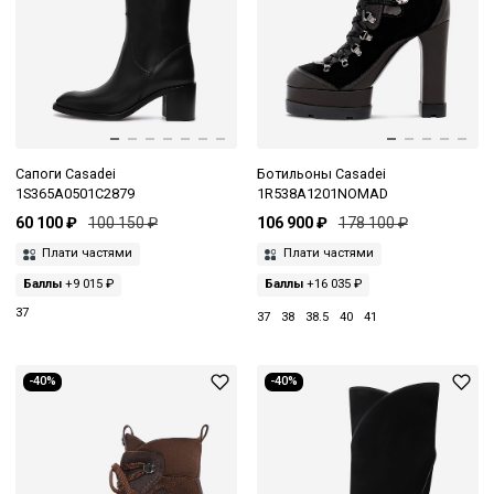
Сапоги Casadei
Ботильоны Casadei
1S365A0501C2879
1R538A1201NOMAD
60 100 ₽
100 150 ₽
106 900 ₽
178 100 ₽
Плати частями
Плати частями
Баллы
+9 015 ₽
Баллы
+16 035 ₽
37
37
38
38.5
40
41
-40%
-40%