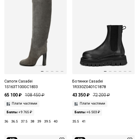
Сапоги Casadei
Ботинки Casadei
1S163T100GC1833
1R330Z0401C1878
65 100 ₽
108 450 ₽
43 350 ₽
72 200 ₽
Плати частями
Плати частями
Баллы
+9 765 ₽
Баллы
+6 503 ₽
36
36.5
37.5
38
39
39.5
40
35.5
41