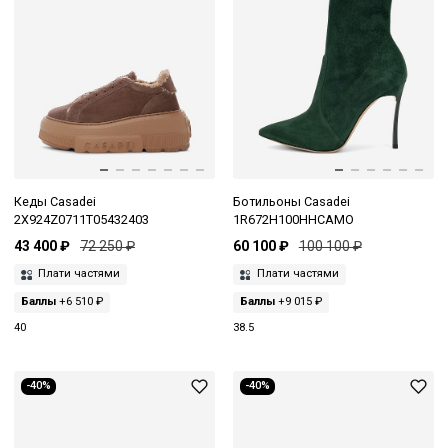
Кеды Casadei
Ботильоны Casadei
2X924Z0711T05432403
1R672H100HHCAMO
43 400 ₽
72 250 ₽
60 100 ₽
100 100 ₽
Плати частями
Плати частями
Баллы
+6 510 ₽
Баллы
+9 015 ₽
40
38.5
-40%
-40%