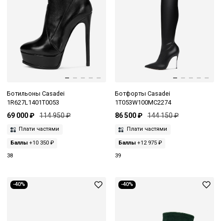
Ботильоны Casadei
Ботфорты Casadei
1R627L1401T0053
1T053W100MC2274
69 000 ₽
114 950 ₽
86 500 ₽
144 150 ₽
Плати частями
Плати частями
Баллы
+10 350 ₽
Баллы
+12 975 ₽
38
39
-40%
-40%