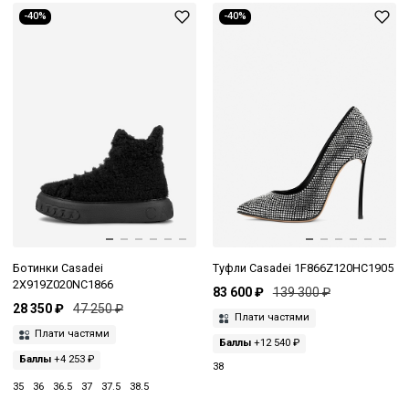
-40%
-40%
Ботинки Casadei
Туфли Casadei 1F866Z120HC1905
2X919Z020NC1866
83 600 ₽
139 300 ₽
28 350 ₽
47 250 ₽
Плати частями
Плати частями
Баллы
+12 540 ₽
Баллы
+4 253 ₽
38
35
36
36.5
37
37.5
38.5