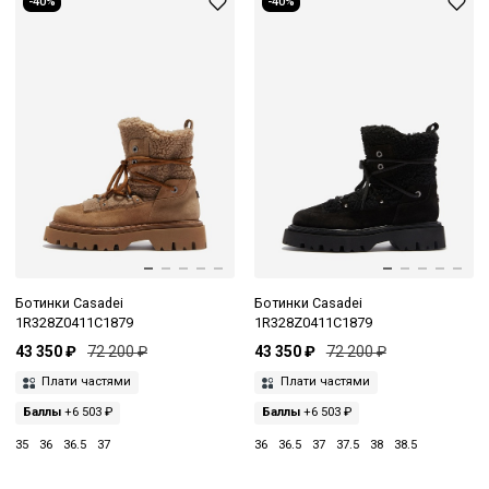
-40%
-40%
Ботинки Casadei
Ботинки Casadei
1R328Z0411C1879
1R328Z0411C1879
43 350 ₽
72 200 ₽
43 350 ₽
72 200 ₽
Плати частями
Плати частями
Баллы
+6 503 ₽
Баллы
+6 503 ₽
35
36
36.5
37
36
36.5
37
37.5
38
38.5