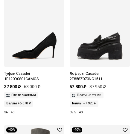
Туфли Casadei
Лоферы Casadei
1F120D0801CAMOS
2F858Z070NC1511
37 800 ₽
63 000 ₽
52 800 ₽
87 950 ₽
Плати частями
Плати частями
Баллы
+5 670 ₽
Баллы
+7 920 ₽
36
40
39.5
40
-40%
-40%