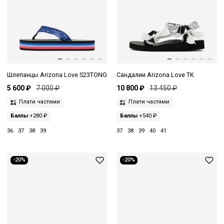
Шлепанцы Arizona Love S23TONG
Сандалии Arizona Love TK
5 600 ₽
7 000 ₽
10 800 ₽
13 450 ₽
Плати частями
Плати частями
Баллы
+280 ₽
Баллы
+540 ₽
36
37
38
39
37
38
39
40
41
-20%
-20%