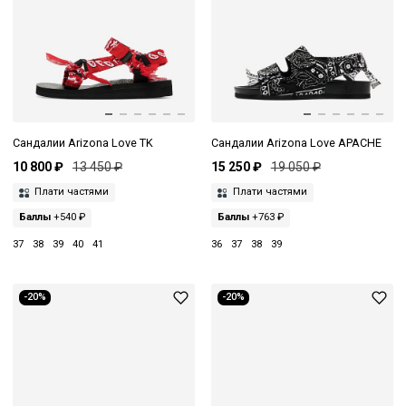
Сандалии Arizona Love TK
Сандалии Arizona Love APACHE
10 800 ₽
13 450 ₽
15 250 ₽
19 050 ₽
Плати частями
Плати частями
Баллы
+540 ₽
Баллы
+763 ₽
37
38
39
40
41
36
37
38
39
-20%
-20%