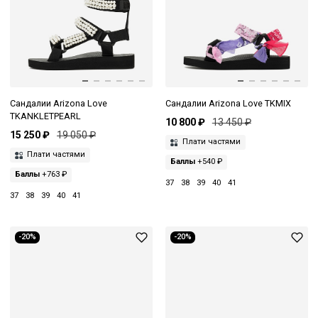
Сандалии Arizona Love
Сандалии Arizona Love TKMIX
TKANKLETPEARL
10 800 ₽
13 450 ₽
15 250 ₽
19 050 ₽
Плати частями
Плати частями
Баллы
+540 ₽
Баллы
+763 ₽
37
38
39
40
41
37
38
39
40
41
-20%
-20%