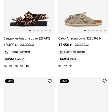
Сандалии Arizona Love S23APQ
Сабо Arizona Love S23VIRGIN
18 400 ₽
23 000 ₽
17 950 ₽
22 400 ₽
Плати частями
Плати частями
Баллы
+920 ₽
Баллы
+898 ₽
36
37
38
39
40
36
37
38
-20%
-20%