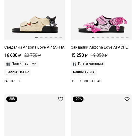
Сандалии Arizona Love APRAFFIA
Сандалии Arizona Love APACHE
16 600 ₽
20 750 ₽
15 250 ₽
19 050 ₽
Плати частями
Плати частями
Баллы
+830 ₽
Баллы
+763 ₽
36
37
38
36
37
38
39
40
-20%
-20%