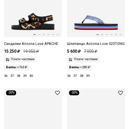
Сандалии Arizona Love APACHE
Шлепанцы Arizona Love S23TONG
15 250 ₽
19 050 ₽
5 600 ₽
7 000 ₽
Плати частями
Плати частями
Баллы
+763 ₽
Баллы
+280 ₽
36
37
38
39
40
36
37
38
39
-20%
-20%