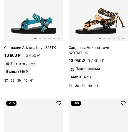
Сандалии Arizona Love S23TK
Сандалии Arizona Love
S23TKFLUO
10 800 ₽
13 450 ₽
13 950 ₽
17 400 ₽
Плати частями
Плати частями
Баллы
+540 ₽
Баллы
+698 ₽
37
38
39
40
41
37
38
39
40
41
-20%
-20%