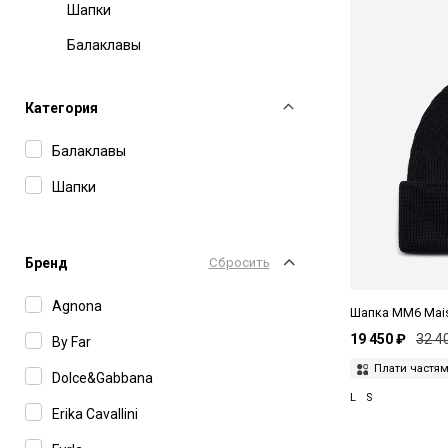
Шапки
Балаклавы
Категория
Балаклавы
Шапки
Бренд
Сбросить
Agnona
Шапка MM6 Mais
19 450 ₽
32 4
By Far
Плати частя
Dolce&Gabbana
L
S
Erika Cavallini