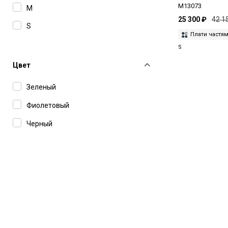
M13073
M
25 300 ₽
42 1
S
Плати частя
S
Цвет
Зеленый
Фиолетовый
Черный