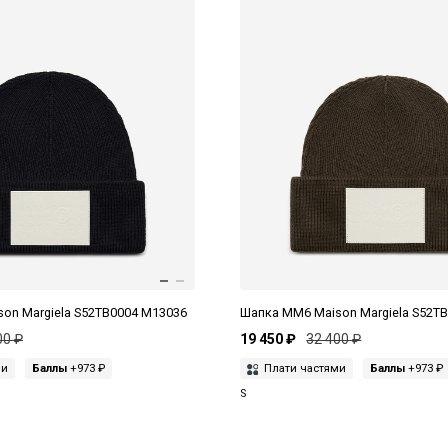
on Margiela S52TB0004 M13036
Шапка MM6 Maison Margiela S52T
00 ₽
19 450 ₽
32 400 ₽
ми
Баллы
+973 ₽
Плати частями
Баллы
+973 ₽
S