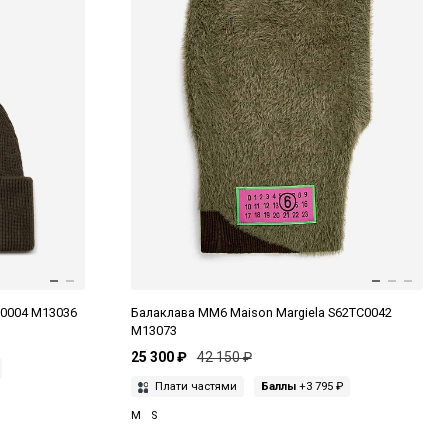
B0004 M13036
Балаклава MM6 Maison Margiela S62TC0042
M13073
25 300 ₽
42 150 ₽
Плати частями
Баллы
+3 795 ₽
M
S