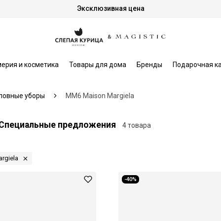
Эксклюзивная цена
ерия и косметика
Товары для дома
Бренды
Подарочная к
ловные уборы
MM6 Maison Margiela
- Специальные предложения
4 товара
rgiela
-40%