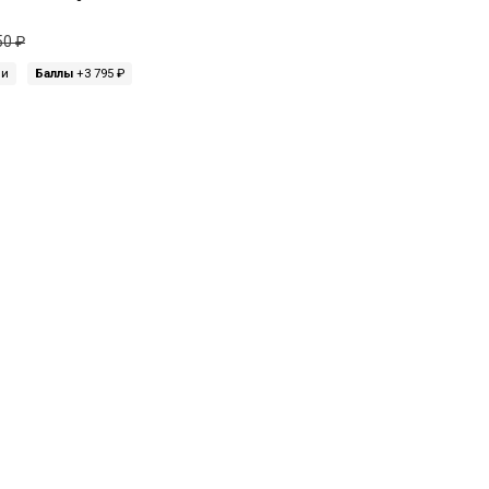
50 ₽
ми
Баллы
+3 795 ₽