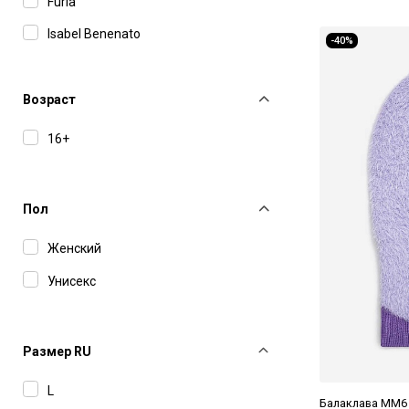
Furla
Isabel Benenato
-40%
MC2 Saint Barth
MM6 Maison Margiela
Возраст
MSGM
16+
Пол
Женский
Унисекс
Размер RU
L
Балаклава MM6 