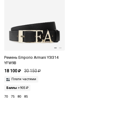
Ремень Emporio Armani Y3I314
YFW9B
18 100 ₽
30 150 ₽
Плати частями
Баллы
+905 ₽
70
75
80
85