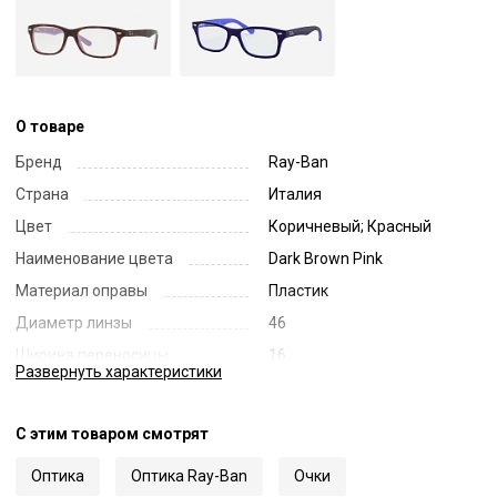
О товаре
Бренд
Ray-Ban
Страна
Италия
Цвет
Коричневый; Красный
Наименование цвета
Dark Brown Pink
Материал оправы
Пластик
Диаметр линзы
46
Ширина переносицы
16
Развернуть
характеристики
Длина заушника
130
Код
9660
С этим товаром смотрят
Артикул
1531
Оптика
Оптика Ray-Ban
Очки