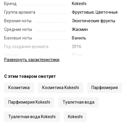
Бренд
Kokeshi
Группа аромата
Фруктовые; Цветочные
Верхние ноты
Экзотические фрукты
Средние ноты
Жасмин
Базовые ноты
Ваниль
Год создания аромата
2016
Объем
50 мл
Развернуть
характеристики
Страна
Франция
Код
72036
С этим товаром смотрят
Артикул
T-Neko
Косметика
Косметика Kokeshi
Парфюмерия
Парфюмерия Kokeshi
Туалетная вода
Туалетная вода Kokeshi
Kokeshi