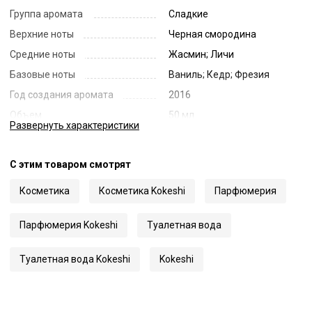
Группа аромата
Сладкие
Верхние ноты
Черная смородина
Средние ноты
Жасмин; Личи
Базовые ноты
Ваниль; Кедр; Фрезия
Год создания аромата
2016
Объем
50 мл
Развернуть
характеристики
Страна
Франция
Код
72034
С этим товаром смотрят
Артикул
T-Litchee
Косметика
Косметика Kokeshi
Парфюмерия
Парфюмерия Kokeshi
Туалетная вода
Туалетная вода Kokeshi
Kokeshi