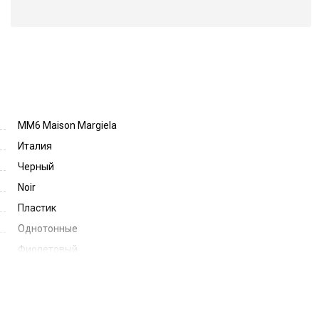
MM6 Maison Margiela
Италия
Черный
Noir
Пластик
Однотонные
Фиолетовый
Violet
51
20