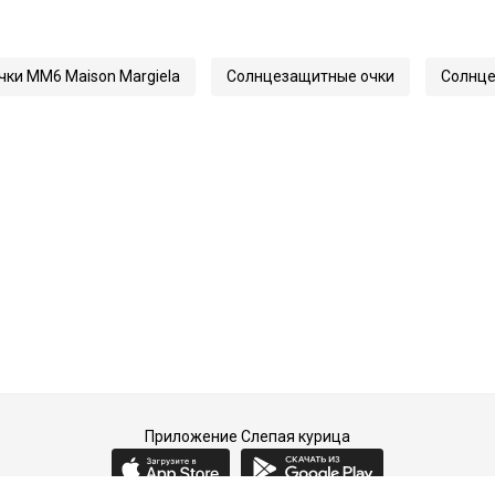
145
71695
чки MM6 Maison Margiela
Солнцезащитные очки
Солнце
2
Приложение Слепая курица