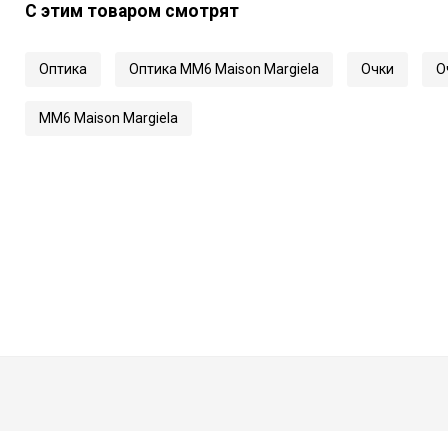
С этим товаром смотрят
Длина заушника
Код
Оптика
Оптика MM6 Maison Margiela
Очки
О
Артикул
MM6 Maison Margiela