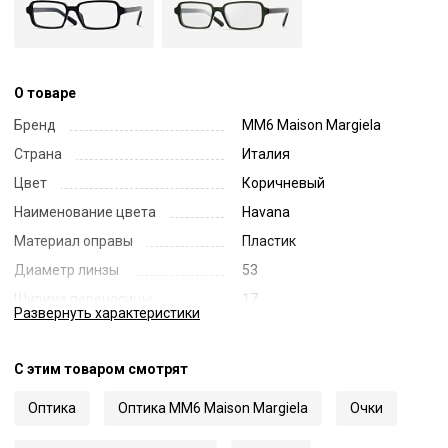
О товаре
Бренд
MM6 Maison Margiela
Страна
Италия
Цвет
Коричневый
Наименование цвета
Havana
Материал оправы
Пластик
Диаметр линзы
53
Ширина переносицы
17
Развернуть
характеристики
Длина заушника
145
Код
71685
С этим товаром смотрят
Артикул
10
Оптика
Оптика MM6 Maison Margiela
Очки