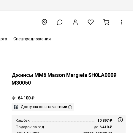
арта
Спецпредложения
Джинсы MM6 Maison Margiela SH0LA0009
M30050
64 100 ₽
Доступна оплата частями
Кэшбэк
10 897 ₽
Подарок за год
до
6 410 ₽