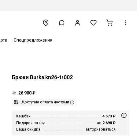
арта
Спецпредложения
Брюки Burka kn26-tr002
26 900 ₽
Доступна оплата частями
Кэшбэк
4 573 ₽
Подарок за год
до
2 690 ₽
Ваша скидка
авторизоваться