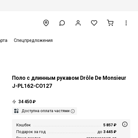
арта
Спецпредложения
Поло с длинным рукавом Drôle De Monsieur
J-PL162-CO127
34 450 ₽
Доступна оплата частями
Кэшбэк
5 857 ₽
Подарок за год
до
3 445 ₽