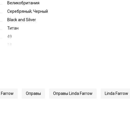
Великобритания
Серебряный; Черный
Black and Silver
Титан
49
18
145
70533
1616
 Farrow
Оправы
Оправы Linda Farrow
Linda Farrow