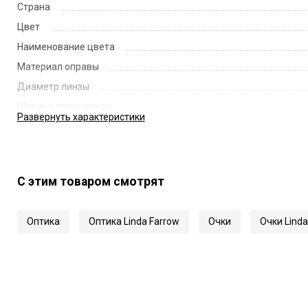
Страна
Цвет
Наименование цвета
Материал оправы
Диаметр линзы
Ширина переносицы
Развернуть
характеристики
Длина заушника
Код
Артикул
С этим товаром смотрят
Оптика
Оптика Linda Farrow
Очки
Очки Linda