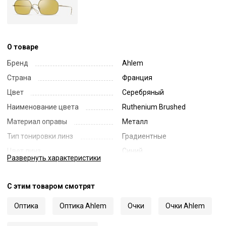
О товаре
Бренд
Ahlem
Страна
Франция
Цвет
Серебряный
Наименование цвета
Ruthenium Brushed
Материал оправы
Металл
Тип тонировки линз
Градиентные
Цвет линз
Синий
Развернуть
характеристики
Наименование цвета линз
Blue Gradient
Диаметр линзы
52
С этим товаром смотрят
Ширина переносицы
19
Оптика
Оптика Ahlem
Очки
Очки Ahlem
Длина заушника
150
Код
70282