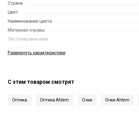
Страна
Цвет
Наименование цвета
Материал оправы
Тип тонировки линз
Цвет линз
Развернуть
характеристики
Наименование цвета линз
Диаметр линзы
Ширина переносицы
С этим товаром смотрят
Длина заушника
Код
Оптика
Оптика Ahlem
Очки
Очки Ahlem
Артикул