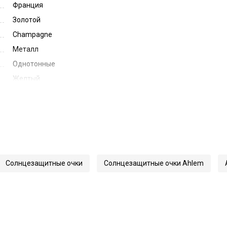
Франция
Золотой
Champagne
Металл
Однотонные
Желтый
Honey
57
17
157
70278
Солнцезащитные очки
Солнцезащитные очки Ahlem
Bagnolet