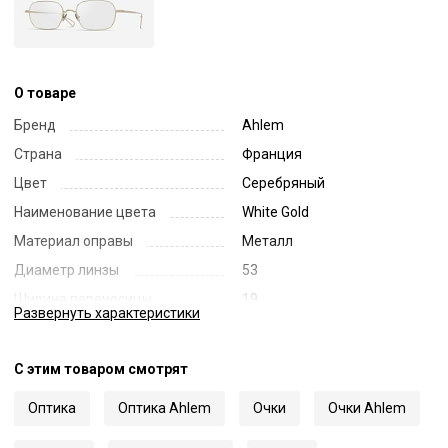
О товаре
Бренд
Ahlem
Страна
Франция
Цвет
Серебряный
Наименование цвета
White Gold
Материал оправы
Металл
Диаметр линзы
53
Ширина переносицы
19
Развернуть
характеристики
Длина заушника
150
Код
70265
С этим товаром смотрят
Артикул
Lamarck
Оптика
Оптика Ahlem
Очки
Очки Ahlem