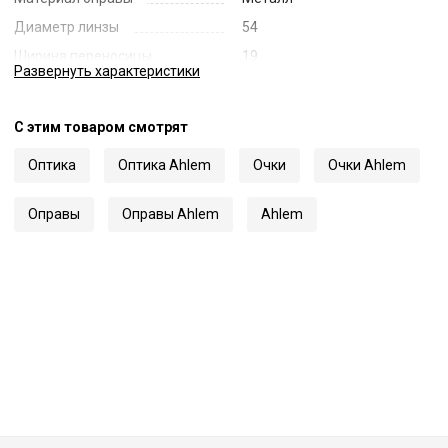
Диаметр линзы
54
Ширина переносицы
19
Развернуть
характеристики
Длина заушника
150
Код
70259
С этим товаром смотрят
Артикул
Drouot
Оптика
Оптика Ahlem
Очки
Очки Ahlem
Оправы
Оправы Ahlem
Ahlem