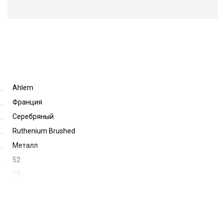
Ahlem
Франция
Серебряный
Ruthenium Brushed
Металл
52
19
150
70256
Clovis