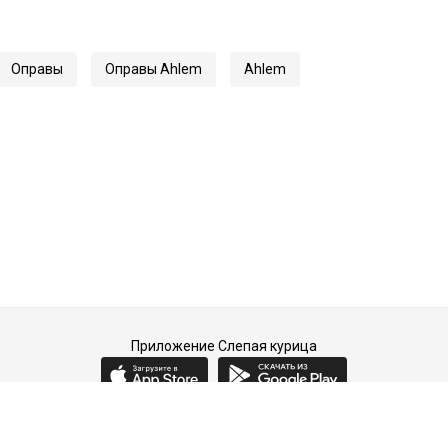
Оправы
Оправы Ahlem
Ahlem
Приложение Слепая курица
2015-2026 © Слепая курица - fashion concept store.