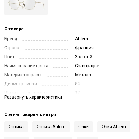
О товаре
Бренд
Ahlem
Страна
Франция
Цвет
Золотой
Наименование цвета
Champagne
Материал оправы
Металл
Диаметр линзы
54
Ширина переносицы
17
Развернуть
характеристики
Длина заушника
150
Код
70242
С этим товаром смотрят
Артикул
Reaumur
Оптика
Оптика Ahlem
Очки
Очки Ahlem