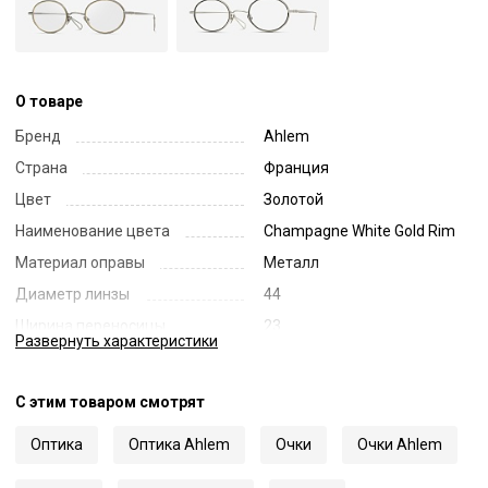
О товаре
Бренд
Ahlem
Страна
Франция
Цвет
Золотой
Наименование цвета
Champagne White Gold Rim
Материал оправы
Металл
Диаметр линзы
44
Ширина переносицы
23
Развернуть
характеристики
Длина заушника
150
Код
70239
С этим товаром смотрят
Артикул
Paris 04
Оптика
Оптика Ahlem
Очки
Очки Ahlem