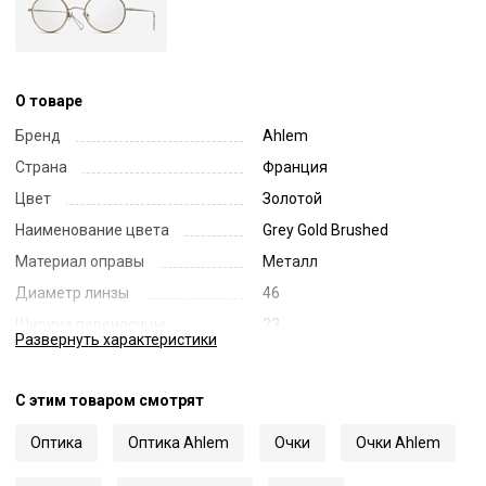
О товаре
Бренд
Ahlem
Страна
Франция
Цвет
Золотой
Наименование цвета
Grey Gold Brushed
Материал оправы
Металл
Диаметр линзы
46
Ширина переносицы
23
Развернуть
характеристики
Длина заушника
150
Код
70234
С этим товаром смотрят
Артикул
Paris 01
Оптика
Оптика Ahlem
Очки
Очки Ahlem