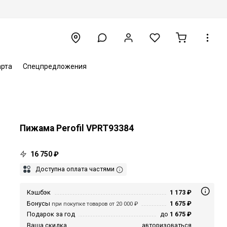
арта
Спецпредложения
Пижама Perofil VPRT93384
16 750 ₽
Доступна оплата частями
Кэшбэк
1 173 ₽
Бонусы
1 675 ₽
при покупке товаров от 20 000 ₽
Подарок за год
до
1 675 ₽
Ваша скидка
авторизоваться