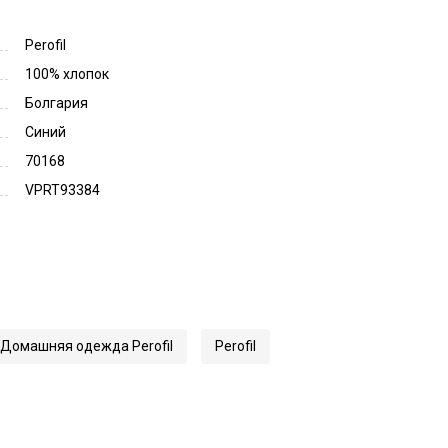
Perofil
100% хлопок
Болгария
Синий
70168
VPRT93384
Домашняя одежда Perofil
Perofil