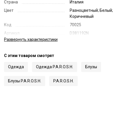
Страна
Италия
Цвет
Разноцветный; Белый;
Коричневый
Код
70025
Артикул
D381192N
Развернуть
характеристики
С этим товаром смотрят
Одежда
Одежда P.A.R.O.S.H.
Блузы
Блузы P.A.R.O.S.H.
P.A.R.O.S.H.