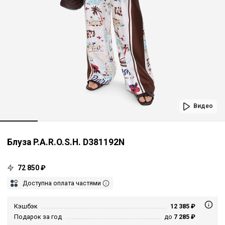
Видео
Блуза P.A.R.O.S.H. D381192N
72 850 ₽
Доступна оплата частями
Кэшбэк
12 385 ₽
Подарок за год
до
7 285 ₽