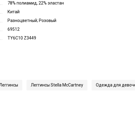
78% полиамид, 22% эластан
Китай
Разноцветный; Розовый
69512
TY6C10 Z3449
Леггинсы
Леггинсы Stella McCartney
Одежда для девоч