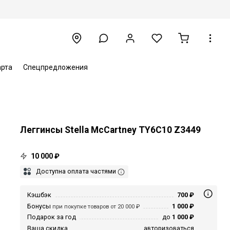
арта
Спецпредложения
Леггинсы Stella McCartney TY6C10 Z3449
10 000 ₽
Доступна оплата частями
Кэшбэк
700 ₽
Бонусы
1 000 ₽
при покупке товаров от 20 000 ₽
Подарок за год
до
1 000 ₽
Ваша скидка
авторизоваться