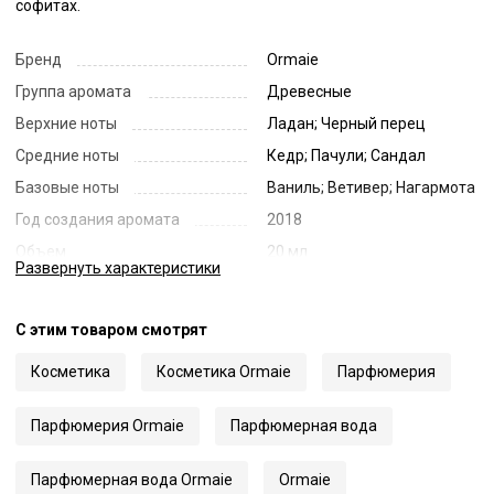
софитах.
Бренд
Ormaie
Группа аромата
Древесные
Верхние ноты
Ладан; Черный перец
Средние ноты
Кедр; Пачули; Сандал
Базовые ноты
Ваниль; Ветивер; Нагармота
Год создания аромата
2018
Объем
20 мл
Развернуть
характеристики
Страна
Франция
Код
69481
С этим товаром смотрят
Артикул
P-Toï Toï Toï
Косметика
Косметика Ormaie
Парфюмерия
Парфюмерия Ormaie
Парфюмерная вода
Парфюмерная вода Ormaie
Ormaie