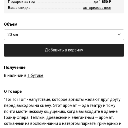
Подарок за год
до
1 850 ₽
Ваша скидка
авторизоваться
Объем
20 мл
Добавить в корзину
Получение
В наличии в
1 бутике
О товаре
"Toï Toï Toï" - напутствие, которое артисты желают друг другу 
перед выходом на сцену. Этот аромат — ода театру и тому 
почти мистическому ощущению, когда вы входите в здание 
Гранд-Опера. Теплый, древесный и элегантный — аромат, 
сотканный из воспоминаний о натертом паркете, гримерных и 