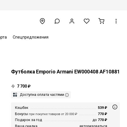
арта
Спецпредложения
Футболка Emporio Armani EW000408 AF10881
7 700 ₽
Доступна оплата частями
Кэшбэк
539 ₽
Бонусы
770 ₽
при покупке товаров от 20 000 ₽
Подарок за год
до
770 ₽
Ваша скидка
авторизоваться