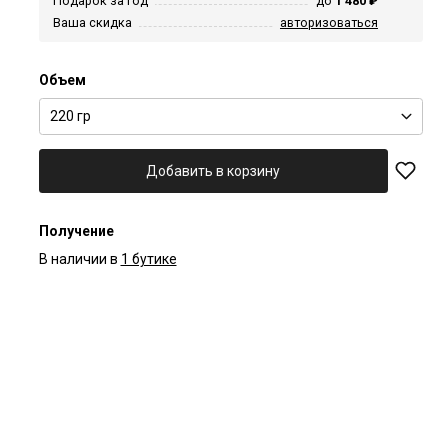
Подарок за год
до
1 480 ₽
Ваша скидка
авторизоваться
Объем
220 гр
Добавить в корзину
Получение
В наличии в
1 бутике