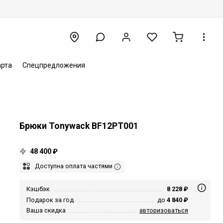
арта
Спецпредложения
Брюки Tonywack BF12PT001
48 400 ₽
Доступна оплата частями
Кэшбэк
8 228 ₽
Подарок за год
до
4 840 ₽
Ваша скидка
авторизоваться