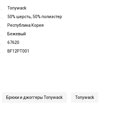
Tonywack
50% шерсть, 50% полиэстер
Республика Корея
Бежевый
67620
BF12PT001
Брюки и джоггеры Tonywack
Tonywack