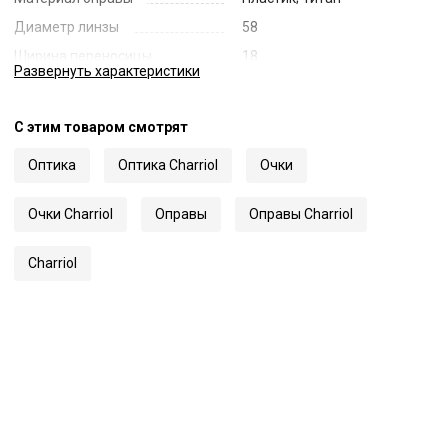
Диаметр линзы
58
Ширина переносицы
18
Развернуть
характеристики
Длина заушника
145
Код
66333
С этим товаром смотрят
Артикул
75156
Оптика
Оптика Charriol
Очки
Очки Charriol
Оправы
Оправы Charriol
Charriol