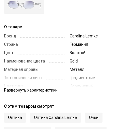
О товаре
Бренд
Carolina Lemke
Страна
Германия
Цвет
Золотой
Наименование цвета
Gold
Материал оправы
Металл
Тип тонировки линз
Градиентные
Цвет линз
Коричневый
Развернуть
характеристики
Наименование цвета линз
Brown Gradient
Диаметр линзы
50
С этим товаром смотрят
Ширина переносицы
19
Оптика
Оптика Carolina Lemke
Очки
Длина заушника
145
Код
66275