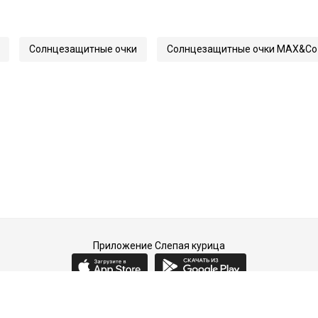
140
66158
Солнцезащитные очки
Солнцезащитные очки MAX&Co
0140
Приложение Слепая курица
2015-2026 © Слепая курица - fashion concept store.