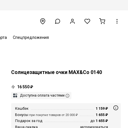
арта
Спецпредложения
Солнцезащитные очки MAX&Co 0140
16 550 ₽
Доступна оплата частями
Кэшбэк
1 159 ₽
Бонусы
1 655 ₽
при покупке товаров от 20 000 ₽
Подарок за год
до
1 655 ₽
Ваша скидка
авторизоваться