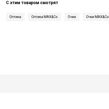
С этим товаром смотрят
Длина заушника
Код
Оптика
Оптика MAX&Co
Очки
Очки MAX&Co
Артикул