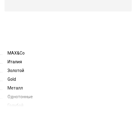
MAX&Co
Италия
Золотой
Gold
Металл
Однотонные
Голубой
Light Blue
53
21