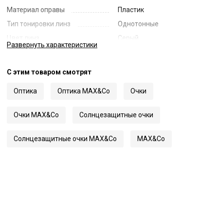
Материал оправы
Пластик
Тип тонировки линз
Однотонные
Цвет линз
Серый
Развернуть
характеристики
Наименование цвета линз
Grey
Диаметр линзы
52
С этим товаром смотрят
Ширина переносицы
17
Оптика
Оптика MAX&Co
Очки
Длина заушника
140
Код
66153
Очки MAX&Co
Солнцезащитные очки
Артикул
0138
Солнцезащитные очки MAX&Co
MAX&Co