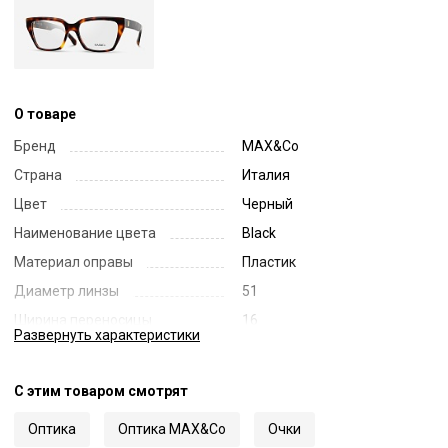
О товаре
Бренд
MAX&Co
Страна
Италия
Цвет
Черный
Наименование цвета
Black
Материал оправы
Пластик
Диаметр линзы
51
Ширина переносицы
16
Развернуть
характеристики
Длина заушника
140
Код
66131
С этим товаром смотрят
Артикул
5203
Оптика
Оптика MAX&Co
Очки