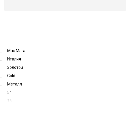
Max Mara
Италия
Золотой
Gold
Металл
54
16
145
66099
5216-D