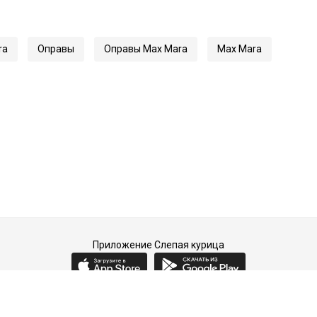
ra
Оправы
Оправы Max Mara
Max Mara
Приложение Слепая курица
2015-2026 © Слепая курица - fashion concept store.