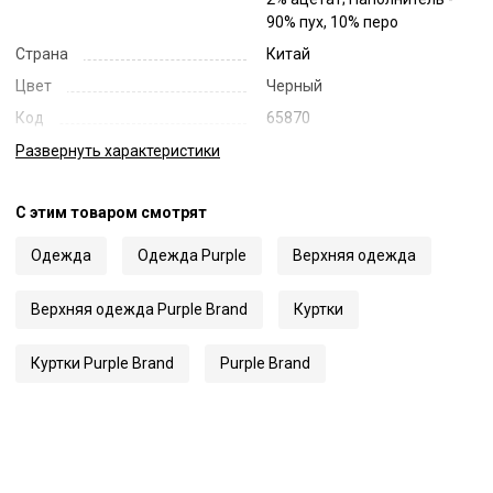
90% пух, 10% перо
Страна
Китай
Цвет
Черный
Код
65870
Артикул
M6092-TCBJ425
Развернуть
характеристики
С этим товаром смотрят
Одежда
Одежда Purple
Верхняя одежда
Верхняя одежда Purple Brand
Куртки
Куртки Purple Brand
Purple Brand