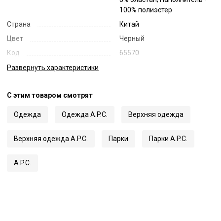
100% полиэстер
Страна
Китай
Цвет
Черный
Код
65570
Артикул
PSALJ-M30203
Развернуть
характеристики
С этим товаром смотрят
Одежда
Одежда A.P.C.
Верхняя одежда
Верхняя одежда A.P.C.
Парки
Парки A.P.C.
A.P.C.