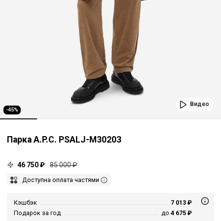
Видео
-45%
Парка A.P.C. PSALJ-M30203
46 750 ₽
85 000 ₽
Доступна оплата частями
Кэшбэк
7 013 ₽
Подарок за год
до
4 675 ₽